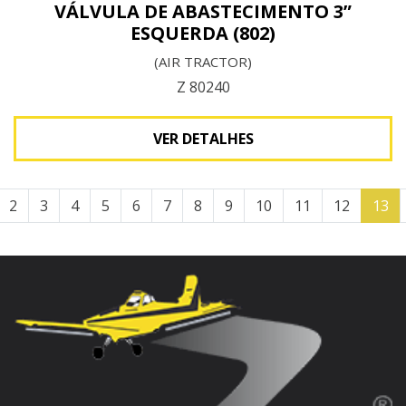
VÁLVULA DE ABASTECIMENTO 3”
ESQUERDA (802)
(AIR TRACTOR)
Z 80240
VER DETALHES
2
3
4
5
6
7
8
9
10
11
12
13
Ver detalhes